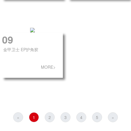
09
金甲卫士 EP护角胶
MORE>
«
1
2
3
4
5
»